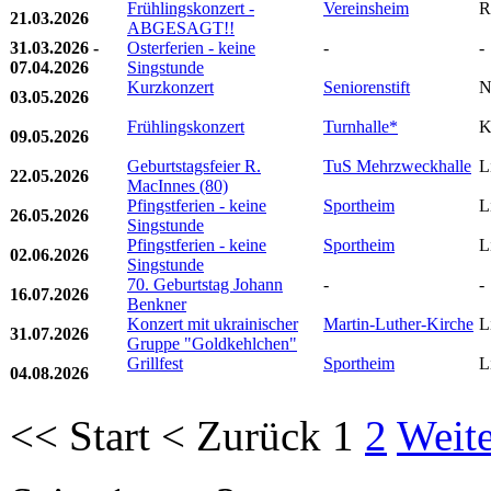
Frühlingskonzert -
Vereinsheim
R
21.03.2026
ABGESAGT!!
31.03.2026 -
Osterferien - keine
-
-
07.04.2026
Singstunde
Kurzkonzert
Seniorenstift
N
03.05.2026
Frühlingskonzert
Turnhalle*
K
09.05.2026
Geburtstagsfeier R.
TuS Mehrzweckhalle
L
22.05.2026
MacInnes (80)
Pfingstferien - keine
Sportheim
L
26.05.2026
Singstunde
Pfingstferien - keine
Sportheim
L
02.06.2026
Singstunde
70. Geburtstag Johann
-
-
16.07.2026
Benkner
Konzert mit ukrainischer
Martin-Luther-Kirche
L
31.07.2026
Gruppe "Goldkehlchen"
Grillfest
Sportheim
L
04.08.2026
<<
Start
<
Zurück
1
2
Weite